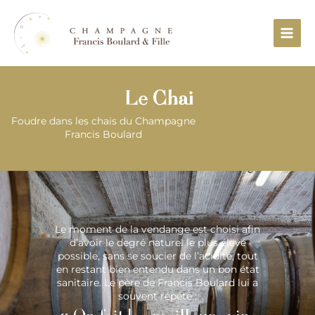
Aller
Main
au
Menu
contenu
Le Chai
Foudre dans les chais du Champagne
Francis Boulard
Le moment de la vendange est choisi afin
d’avoir le degré naturel le plus élevé
possible, sans se soucier de l’acidité, tout
en restant bien entendu dans un bon état
sanitaire. Le père de Francis Boulard lui a
souvent répété :