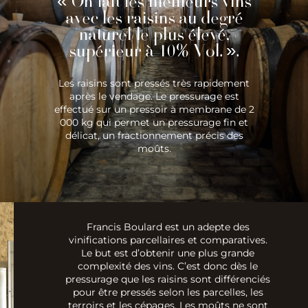
« On fait les meilleurs vins
avec les raisins au degré
naturel le plus élevé,
supérieur à 10% Vol. ».
Les raisins sont pressés très rapidement
après le vendage. Le pressurage est
effectué sur un pressoir à membrane de 2
000 kg qui permet un pressurage fin et
délicat, un fractionnement précis des
moûts.
Francis Boulard est un adepte des
vinifications parcellaires et comparatives.
Le but est d’obtenir une plus grande
complexité des vins. C’est donc dès le
pressurage que les raisins sont différenciés
pour être pressés selon les parcelles, les
terroirs et les cépages. Les moûts ne sont