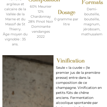
Composition
Formats
argileux et
60% Meunier
calcaire de la
Demi-
Dosage
12%
Vallée de la
bouteille,
Chardonnay
Marne et du
0 gramme par
bouteille,
28% Pinot Noir
Massif de St
litre
magnum,
Dominante
Thierry.
jéroboam,
vendanges
Âge moyen du
mathusalem
2022
vignoble : 35
ans.
Vinification
Seule « la cuvée » (le
premier jus de la première
presse) entre dans la
composition de ce
champagne. Vinification en
petits fûts de chêne
anciens. Fermentation
alcoolique spontanée par