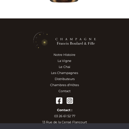
Notre Histoire
La Vigne
Le Chai
Les Champagnes
Distributeurs
Chambres d’Hôtes
Contact
Contact :
03 26 61 52 77
13 Rue de la Censé Flancourt
51170 Faverolles-et-Coëmy