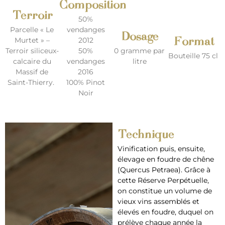
Composition
Terroir
50%
Parcelle « Le
vendanges
Dosage
Format
Murtet » –
2012
Terroir siliceux-
50%
0 gramme par
Bouteille 75 cl
calcaire du
vendanges
litre
Massif de
2016
Saint-Thierry.
100% Pinot
Noir
Technique
Vinification puis, ensuite,
élevage en foudre de chêne
(Quercus Petraea). Grâce à
cette Réserve Perpétuelle,
on constitue un volume de
vieux vins assemblés et
élevés en foudre, duquel on
prélève chaque année la